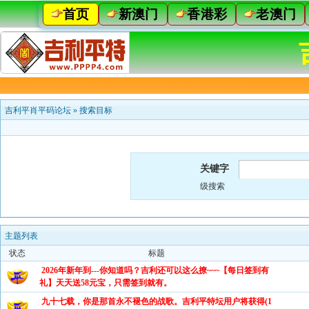
首页
新澳门
香港彩
老澳门
吉利平肖平码论坛
»
搜索目标
关键字
级搜索
主题列表
状态
标题
2026年新年到---你知道吗？吉利还可以这么撩~~~【每日签到有
礼】天天送58元宝，只需签到就有。
九十七载，你是那首永不褪色的战歌。吉利平特坛用户将获得(1