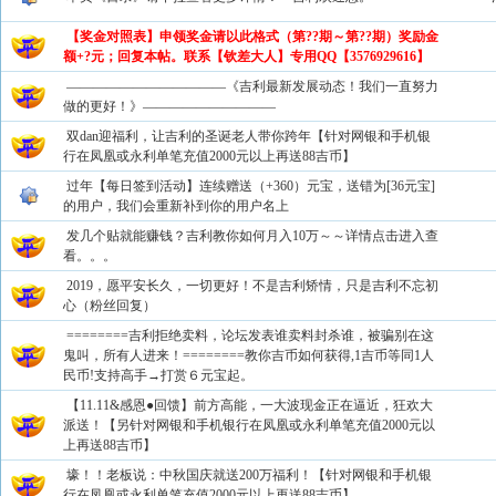
【奖金对照表】申领奖金请以此格式（第??期～第??期）奖励金
额+?元；回复本帖。联系【钦差大人】专用QQ【3576929616】
————————————《吉利最新发展动态！我们一直努力
做的更好！》——————————
双dan迎福利，让吉利的圣诞老人带你跨年【针对网银和手机银
行在凤凰或永利单笔充值2000元以上再送88吉币】
过年【每日签到活动】连续赠送（+360）元宝，送错为[36元宝]
的用户，我们会重新补到你的用户名上
发几个贴就能赚钱？吉利教你如何月入10万～～详情点击进入查
看。。。
2019，愿平安长久，一切更好！不是吉利矫情，只是吉利不忘初
心（粉丝回复）
========吉利拒绝卖料，论坛发表谁卖料封杀谁，被骗别在这
鬼叫，所有人进来！========教你吉币如何获得,1吉币等同1人
民币!支持高手→打赏６元宝起。
【11.11&感恩●回馈】前方高能，一大波现金正在逼近，狂欢大
派送！【另针对网银和手机银行在凤凰或永利单笔充值2000元以
上再送88吉币】
壕！！老板说：中秋国庆就送200万福利！【针对网银和手机银
行在凤凰或永利单笔充值2000元以上再送88吉币】