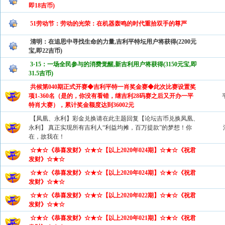
即18吉币)
51劳动节：劳动的光荣：在机器轰鸣的时代重拾双手的尊严
清明：在追思中寻找生命的力量,吉利平特坛用户将获得(2200元
宝,即22吉币)
3·15：一场全民参与的消费觉醒,新吉利用户将获得(3150元宝,即
31.5吉币)
共候第040期正式开赛◆吉利平特一肖奖金赛◆此次比赛设置奖
项1-360名（是的，你没有看错，继吉利28码赛之后又开办一平
特肖大赛），累计奖金额度达到36002元
【凤凰、永利】彩金兑换请在此主题回复【论坛吉币兑换凤凰、
永利】 真正实现所有吉利人“利益均摊，百万提款”的梦想！你
在，故我在！
☆★☆《恭喜发财》☆★☆【以上2020年024期】☆★☆《祝君
发财》☆★☆
☆★☆《恭喜发财》☆★☆【以上2020年024期】☆★☆《祝君
发财》☆★☆
☆★☆《恭喜发财》☆★☆【以上2020年022期】☆★☆《祝君
发财》☆★☆
☆★☆《恭喜发财》☆★☆【以上2020年021期】☆★☆《祝君