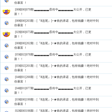
你暴富 ！
[00错00]079期:▃▃▃▃▃⑥肖中▃▃▃▃▃大公开，已更
新！！
[00错00]203期：[『Ⅱ连尾』]=★铁的承诺，包有钱赚！绝对中到
你暴富 ！
[02错00]075期:▃▃▃▃▃⑥肖中▃▃▃▃▃大公开，已更
新！！
[00错00]202期：[『Ⅱ连尾』]=★铁的承诺，包有钱赚！绝对中到
你暴富 ！
[05错02]078期:▃▃▃▃▃⑥肖中▃▃▃▃▃大公开，已更
新！！
[05错02]201期：[『Ⅱ连尾』]=★铁的承诺，包有钱赚！绝对中到
你暴富 ！
[04错01]200期：[『Ⅱ连尾』]=★铁的承诺，包有钱赚！绝对中到
你暴富 ！
[04错01]077期:▃▃▃▃▃⑥肖中▃▃▃▃▃大公开，已更
新！！
[03错00]199期：[『Ⅱ连尾』]=★铁的承诺，包有钱赚！绝对中到
你暴富 ！
[02错00]198期：[『Ⅱ连尾』]=★铁的承诺，包有钱赚！绝对中到