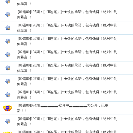
你暴富 ！
[01错00]197期：[『Ⅱ连尾』]=★铁的承诺，包有钱赚！绝对中到
你暴富 ！
[00错00]196期：[『Ⅱ连尾』]=★铁的承诺，包有钱赚！绝对中到
你暴富 ！
[00错00]195期：[『Ⅱ连尾』]=★铁的承诺，包有钱赚！绝对中到
你暴富 ！
[02错01]194期：[『Ⅱ连尾』]=★铁的承诺，包有钱赚！绝对中到
你暴富 ！
[01错00]193期：[『Ⅱ连尾』]=★铁的承诺，包有钱赚！绝对中到
你暴富 ！
[00错00]192期：[『Ⅱ连尾』]=★铁的承诺，包有钱赚！绝对中到
你暴富 ！
[02错01]191期：[『Ⅱ连尾』]=★铁的承诺，包有钱赚！绝对中到
你暴富 ！
[01错00]074期:▃▃▃▃▃⑥肖中▃▃▃▃▃大公开，已更
新！！
[01错00]190期：[『Ⅱ连尾』]=★铁的承诺，包有钱赚！绝对中到
你暴富 ！
[00错00]189期：[『Ⅱ连尾』]=★铁的承诺，包有钱赚！绝对中到