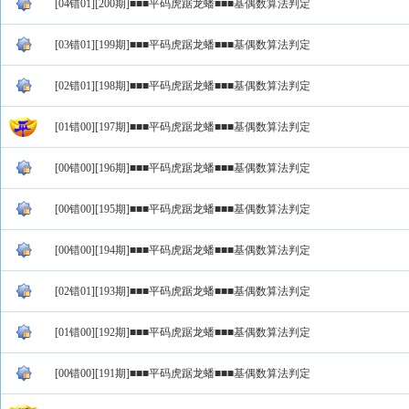
[04错01][200期]■■■平码虎踞龙蟠■■■基偶数算法判定
[03错01][199期]■■■平码虎踞龙蟠■■■基偶数算法判定
[02错01][198期]■■■平码虎踞龙蟠■■■基偶数算法判定
[01错00][197期]■■■平码虎踞龙蟠■■■基偶数算法判定
[00错00][196期]■■■平码虎踞龙蟠■■■基偶数算法判定
[00错00][195期]■■■平码虎踞龙蟠■■■基偶数算法判定
[00错00][194期]■■■平码虎踞龙蟠■■■基偶数算法判定
[02错01][193期]■■■平码虎踞龙蟠■■■基偶数算法判定
[01错00][192期]■■■平码虎踞龙蟠■■■基偶数算法判定
[00错00][191期]■■■平码虎踞龙蟠■■■基偶数算法判定