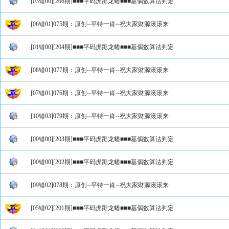
[03错00][206期]■■■平码虎踞龙蟠■■■基偶数算法判定
[06错01]075期：原创--平特一肖--祝大家财源滚滚来
[01错00][204期]■■■平码虎踞龙蟠■■■基偶数算法判定
[08错01]077期：原创--平特一肖--祝大家财源滚滚来
[07错01]076期：原创--平特一肖--祝大家财源滚滚来
[10错03]079期：原创--平特一肖--祝大家财源滚滚来
[00错00][203期]■■■平码虎踞龙蟠■■■基偶数算法判定
[00错00][202期]■■■平码虎踞龙蟠■■■基偶数算法判定
[09错02]078期：原创--平特一肖--祝大家财源滚滚来
[05错02][201期]■■■平码虎踞龙蟠■■■基偶数算法判定