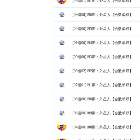
[04错01]197期：外星人【合数单双】
[03错00]196期：外星人【合数单双】
[02错00]195期：外星人【合数单双】
[01错00]194期：外星人【合数单双】
[00错00]193期：外星人【合数单双】
[08错02]192期：外星人【合数单双】
[07错01]191期：外星人【合数单双】
[06错00]190期：外星人【合数单双】
[05错00]189期：外星人【合数单双】
[04错00]188期：外星人【合数单双】