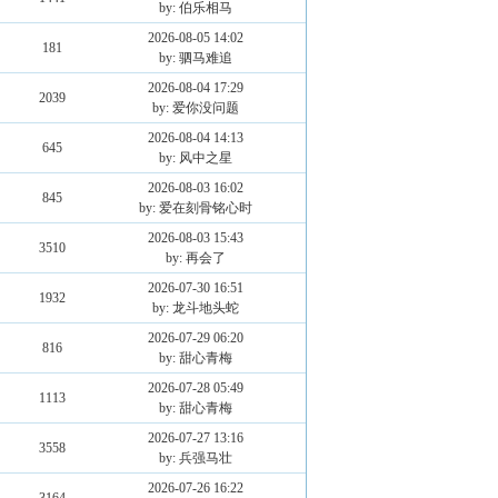
by: 伯乐相马
2026-08-05 14:02
181
by: 驷马难追
2026-08-04 17:29
2039
by: 爱你没问题
2026-08-04 14:13
645
by: 风中之星
2026-08-03 16:02
845
by: 爱在刻骨铭心时
2026-08-03 15:43
3510
by: 再会了
2026-07-30 16:51
1932
by: 龙斗地头蛇
2026-07-29 06:20
816
by: 甜心青梅
2026-07-28 05:49
1113
by: 甜心青梅
2026-07-27 13:16
3558
by: 兵强马壮
2026-07-26 16:22