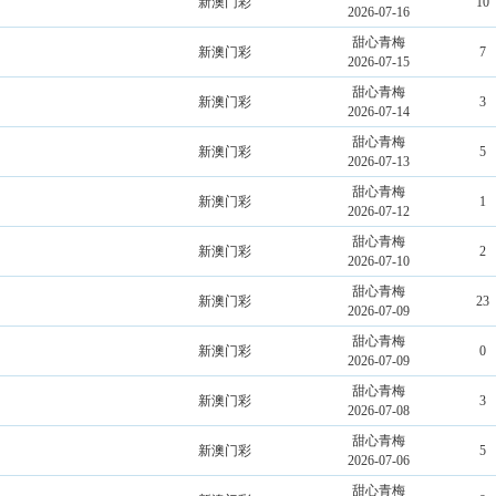
新澳门彩
10
2026-07-16
甜心青梅
新澳门彩
7
2026-07-15
甜心青梅
新澳门彩
3
2026-07-14
甜心青梅
新澳门彩
5
2026-07-13
甜心青梅
新澳门彩
1
2026-07-12
甜心青梅
新澳门彩
2
2026-07-10
甜心青梅
新澳门彩
23
2026-07-09
甜心青梅
新澳门彩
0
2026-07-09
甜心青梅
新澳门彩
3
2026-07-08
甜心青梅
新澳门彩
5
2026-07-06
甜心青梅