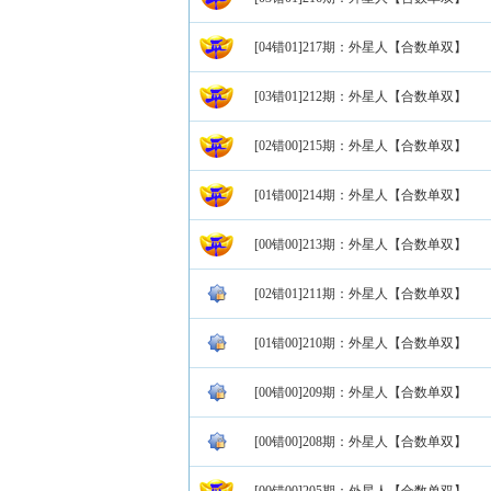
[04错01]217期：外星人【合数单双】
[03错01]212期：外星人【合数单双】
[02错00]215期：外星人【合数单双】
[01错00]214期：外星人【合数单双】
[00错00]213期：外星人【合数单双】
[02错01]211期：外星人【合数单双】
[01错00]210期：外星人【合数单双】
[00错00]209期：外星人【合数单双】
[00错00]208期：外星人【合数单双】