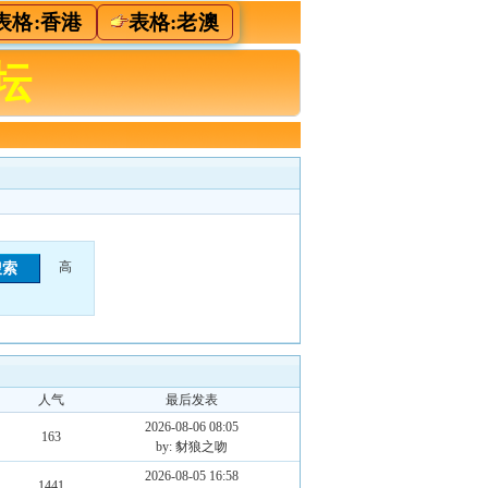
表格:香港
表格:老澳
坛
高
人气
最后发表
2026-08-06 08:05
163
by: 豺狼之吻
2026-08-05 16:58
1441