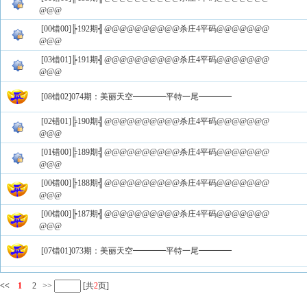
@@@
[00错00]╠192期╣@@@@@@@@@@杀庄4平码@@@@@@@
@@@
[03错01]╠191期╣@@@@@@@@@@杀庄4平码@@@@@@@
@@@
[08错02]074期：美丽天空━━━━平特一尾━━━━
[02错01]╠190期╣@@@@@@@@@@杀庄4平码@@@@@@@
@@@
[01错00]╠189期╣@@@@@@@@@@杀庄4平码@@@@@@@
@@@
[00错00]╠188期╣@@@@@@@@@@杀庄4平码@@@@@@@
@@@
[00错00]╠187期╣@@@@@@@@@@杀庄4平码@@@@@@@
@@@
[07错01]073期：美丽天空━━━━平特一尾━━━━
<<
1
2
>>
[共
2
页]