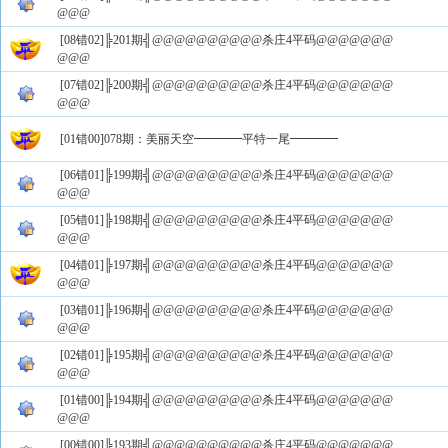
@@@
[08错02]╠201期╣@@@@@@@@@@杀庄4平码@@@@@@@
@@@
[07错02]╠200期╣@@@@@@@@@@杀庄4平码@@@@@@@
@@@
[01错00]078期：美丽天空━━━━平特一尾━━━━
[06错01]╠199期╣@@@@@@@@@@杀庄4平码@@@@@@@
@@@
[05错01]╠198期╣@@@@@@@@@@杀庄4平码@@@@@@@
@@@
[04错01]╠197期╣@@@@@@@@@@杀庄4平码@@@@@@@
@@@
[03错01]╠196期╣@@@@@@@@@@杀庄4平码@@@@@@@
@@@
[02错01]╠195期╣@@@@@@@@@@杀庄4平码@@@@@@@
@@@
[01错00]╠194期╣@@@@@@@@@@杀庄4平码@@@@@@@
@@@
[00错00]╠193期╣@@@@@@@@@@杀庄4平码@@@@@@@