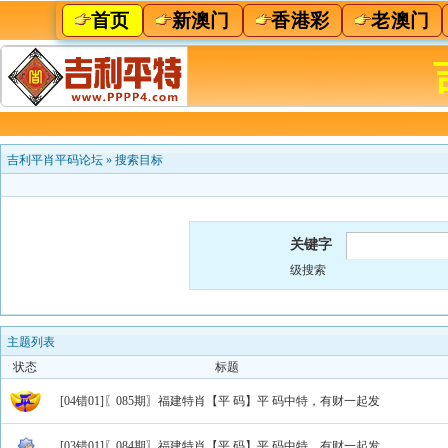
首页
新澳门
香港彩
老澳门
吉利平肖平码论坛
»
搜索目标
关键字
级搜索
主题列表
状态
标题
[04错01]〖085期〗福建特肖【平 码】平 码中特，有财一起发
[03错01]〖084期〗福建特肖【平 码】平 码中特，有财一起发