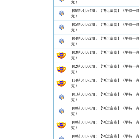
究！
[06错01]084期：【鸿运富贵】《平特
究！
[05错00]083期：【鸿运富贵】《平特
究！
[04错00]082期：【鸿运富贵】《平特
究！
[03错00]081期：【鸿运富贵】《平特
究！
[02错00]080期：【鸿运富贵】《平特
究！
[14错04]075期：【鸿运富贵】《平特
究！
[01错00]079期：【鸿运富贵】《平特
究！
[00错00]078期：【鸿运富贵】《平特
究！
[00错00]076期：【鸿运富贵】《平特
究！
[00错00]077期：【鸿运富贵】《平特