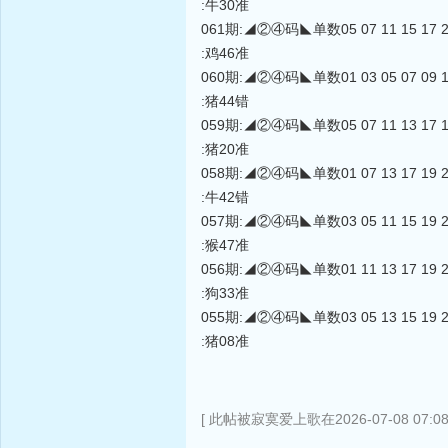
:牛30准
061期:◢②④码◣单数05 07 11 15 17 25 
:鸡46准
060期:◢②④码◣单数01 03 05 07 09 15 
:猪44错
059期:◢②④码◣单数05 07 11 13 17 19 
:猪20准
058期:◢②④码◣单数01 07 13 17 19 25 
:牛42错
057期:◢②④码◣单数03 05 11 15 19 21 
:猴47准
056期:◢②④码◣单数01 11 13 17 19 23 
:狗33准
055期:◢②④码◣单数03 05 13 15 19 25 
:猪08准
[ 此帖被寂寞爱上歌在2026-07-08 07:0