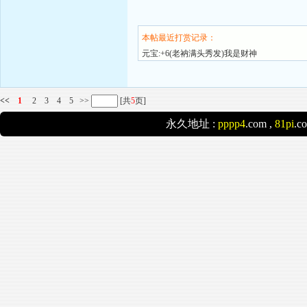
本帖最近打赏记录：
元宝:+6(老衲满头秀发)我是财神
<<
1
2
3
4
5
>>
[共
5
页]
永久地址 :
pppp4
.com ,
81pi
.c