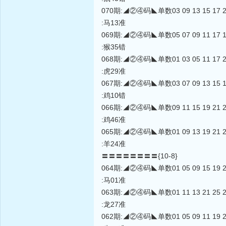
070期:◢②④码◣单数03 09 13 15 17 21 
:马13准
069期:◢②④码◣单数05 07 09 11 17 19 
:猴35错
068期:◢②④码◣单数01 03 05 11 17 23 
:虎29准
067期:◢②④码◣单数03 07 09 13 15 17 
:鸡10错
066期:◢②④码◣单数09 11 15 19 21 25 
:鸡46准
065期:◢②④码◣单数01 09 13 19 21 29 
:羊24准
〓〓〓〓〓〓〓〓{10-8}
064期:◢②④码◣单数01 05 09 15 19 21 
:马01准
063期:◢②④码◣单数01 11 13 21 25 27 
:龙27准
062期:◢②④码◣单数01 05 09 11 19 21 