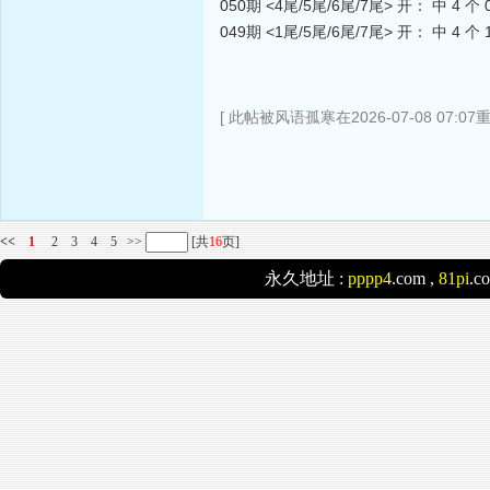
050期 <4尾/5尾/6尾/7尾> 开： 中 4 个 0
049期 <1尾/5尾/6尾/7尾> 开： 中 4 个 1
[ 此帖被风语孤寒在2026-07-08 07:07
<<
1
2
3
4
5
>>
[共
16
页]
永久地址 :
pppp4
.com ,
81pi
.c