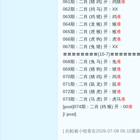
061期：二肖 (猪 鸡) 开：鸡猪
准
062期：二肖 (鸡 马) 开：XX
063期：二肖 (鸡 猪) 开：鸡
准
064期：二肖 (龙 猴) 开：猴
准
065期：二肖 (虎 猴) 开：猴
准
066期：二肖 (虎 狗) 开：虎
准
067期：二肖 (兔 猪) 开：XX
〓〓〓〓〓〓〓〓{10-7}〓〓〓〓〓〓
068期：二肖 (兔 马) 开：兔
准
069期：二肖 (猪 狗) 开：猪
准
070期：二肖 (猪 鸡) 开：鸡
准
071期：二肖 (鼠 龙) 开：鼠
准
072期：二肖 (猪 虎) 开：猪
准
073期：二肖 (马 虎) 开：虎马
准
[post]074期：二肖 (鸡 猴) 开：00
准
[/ post]
[ 此帖被小牧童在2026-07-08 06:10重