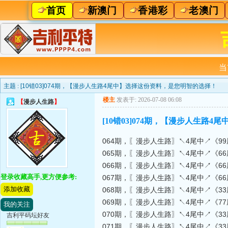
首页
新澳门
香港彩
老澳门
当
主题 :
[10错03]074期，【漫步人生路4尾中】选择这份资料，是您明智的选择！
楼主
发表于: 2026-07-08 06:08
【
漫步人生路
】
[10错03]074期，【漫步人生路
064期，〖漫步人生路〗↖4尾中↗《99尾 2
065期，〖漫步人生路〗↖4尾中↗《66尾 4
066期，〖漫步人生路〗↖4尾中↗《66尾 5
登录收藏高手,更方便参考:
067期，〖漫步人生路〗↖4尾中↗《66尾 3
添加收藏
068期，〖漫步人生路〗↖4尾中↗《33尾 9
069期，〖漫步人生路〗↖4尾中↗《77尾 1
我的关注
070期，〖漫步人生路〗↖4尾中↗《33尾 2
吉利平码坛好友
071期，〖漫步人生路〗↖4尾中↗《33尾 2