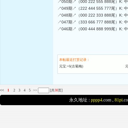
↗050期↗（000 222 555 888尾）K: 中 
↗049期↗（222 444 555 777尾）K: 中 
↗048期↗（000 222 333 888尾）K: 中 
↗047期↗（333 666 777 888尾）K: 中 
↗046期↗（000 444 888 999尾）K: 中 5
本帖最近打赏记录：
元宝:+6(古菊梅)
<<
1
2
3
4
5
>>
[共
30
页]
永久地址 :
pppp4
.com ,
81pi
.c