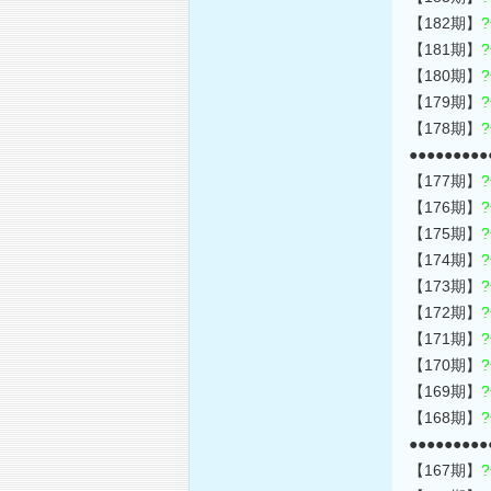
【182期】
【181期】
【180期】
【179期】
【178期】
●●●●●●●●●
【177期】
【176期】
【175期】
【174期】
【173期】
【172期】
【171期】
【170期】
【169期】
【168期】
●●●●●●●●●
【167期】