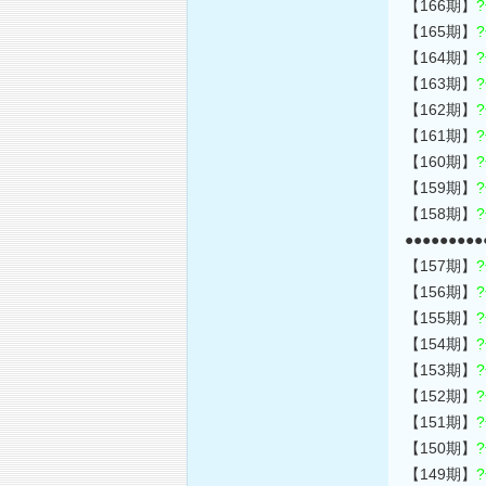
【166期】
【165期】
【164期】
【163期】
【162期】
【161期】
【160期】
【159期】
【158期】
●●●●●●●●●
【157期】
【156期】
【155期】
【154期】
【153期】
【152期】
【151期】
【150期】
【149期】