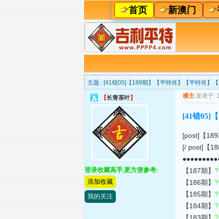
首页
新澳门
主题 :
[41错05]【189期】【平特肖】【平特肖
楼主
发表于: 20
【
长青茶叶
】
[41错0
[post]【1
[/ post]【
●●●●●●●●●
登录收藏高手,更方便参考:
【187期】
添加收藏
【186期】
【185期】
我的关注
【184期】
【183期】