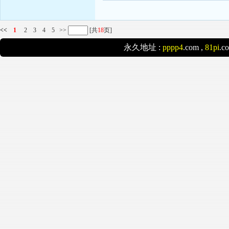
<<
1
2
3
4
5
>>
[共
18
页]
永久地址 :
pppp4
.com ,
81pi
.c