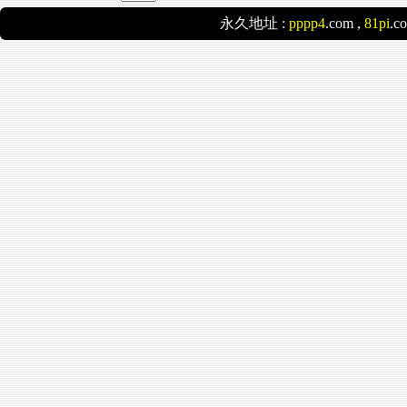
永久地址 :
pppp4
.com ,
81pi
.c