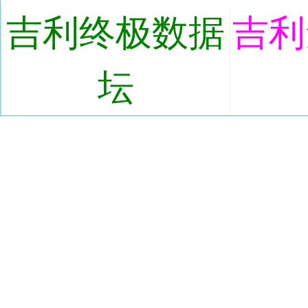
吉利终极数据
吉利
坛