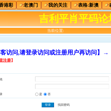
香港彩
老澳门
我的关注
表格:新澳
吉利平肖平码论
当前位置:
游客访问,请登录访问或注册用户再访问】→
里注册
】
名
录
是
否
找回密码