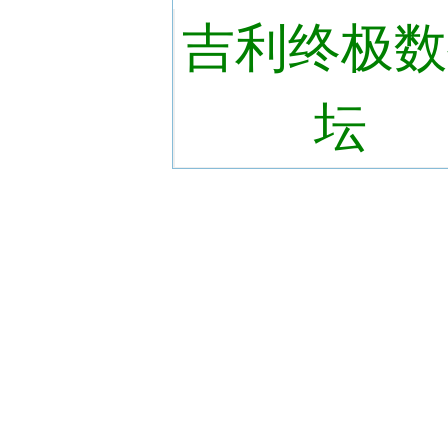
吉利终极数
坛