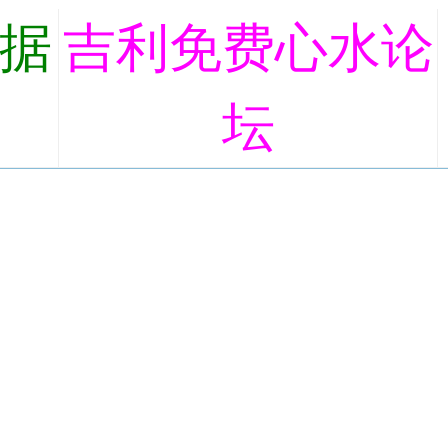
据
吉利免费心水论
坛