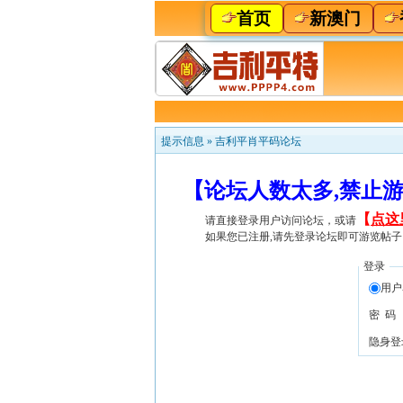
首页
新澳门
提示信息 »
吉利平肖平码论坛
【论坛人数太多,禁止
【
点这
请直接登录用户访问论坛，或请
如果您已注册,请先登录论坛即可游览帖子
登录
用户
密 码
隐身登