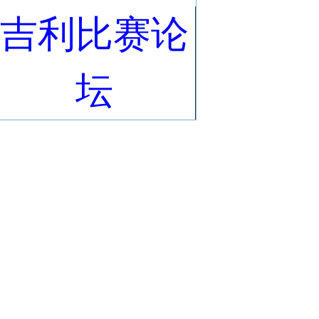
吉利比赛论
坛