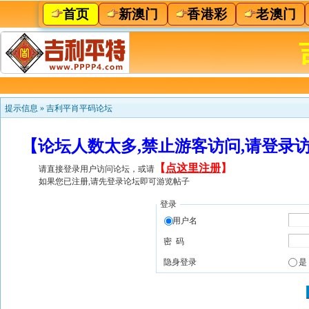
首页
新澳门
香港彩
老澳门
提示信息 »
吉利平肖平码论坛
【论坛人数太多,禁止游客访问,请登录
【
点这里注册
】
请直接登录用户访问论坛，或请
如果您已注册,请先登录论坛即可游览帖子
登录
用户名
密 码
隐身登录