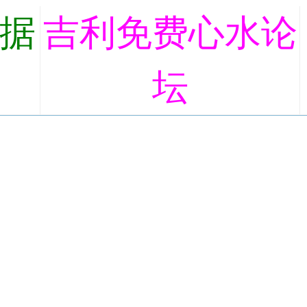
据
吉利免费心水论
坛