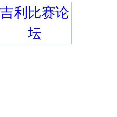
吉利比赛论
坛