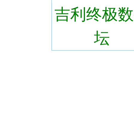
吉利终极数
坛