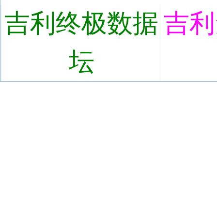
吉利终极数据
吉利
坛