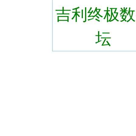
吉利终极数
坛