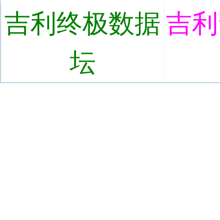
吉利终极数据
吉利
坛