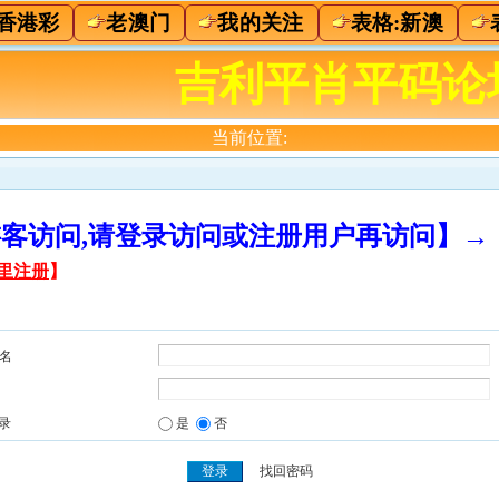
香港彩
老澳门
我的关注
表格:新澳
吉利平肖平码论
当前位置:
游客访问,请登录访问或注册用户再访问】→
里注册
】
名
录
是
否
找回密码