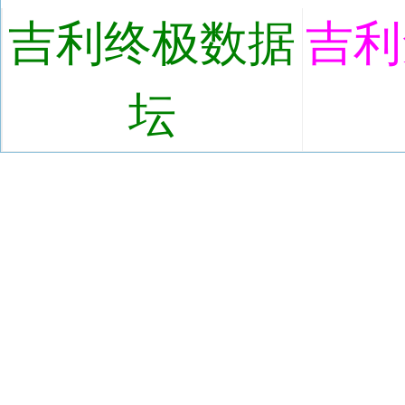
吉利终极数据
吉利
坛