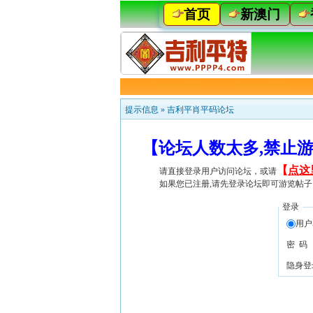
首页
新澳门
提示信息 »
吉利平肖平码论坛
【论坛人数太多,禁止
【
点这
请直接登录用户访问论坛，或请
如果您已注册,请先登录论坛即可游览帖子
登录
用户
密 码
隐身登