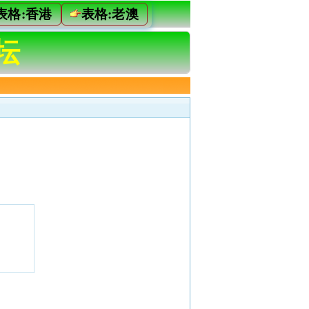
表格:香港
表格:老澳
坛