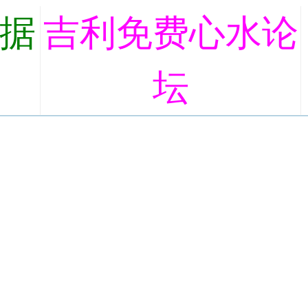
据
吉利免费心水论
坛