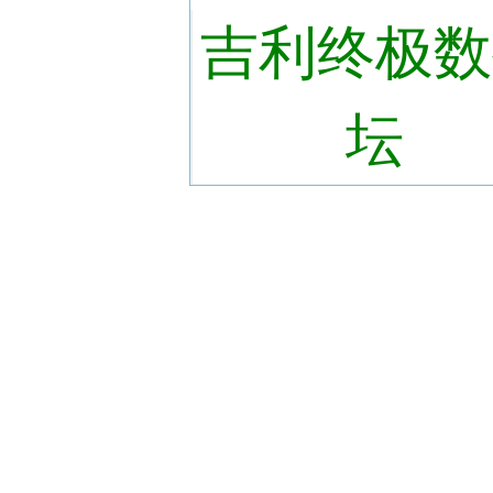
吉利终极数
坛