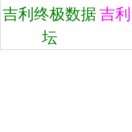
吉利终极数据
吉利
坛