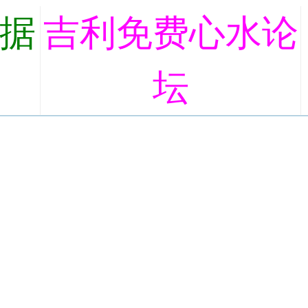
据
吉利免费心水论
坛