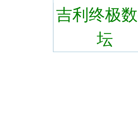
吉利终极数
坛