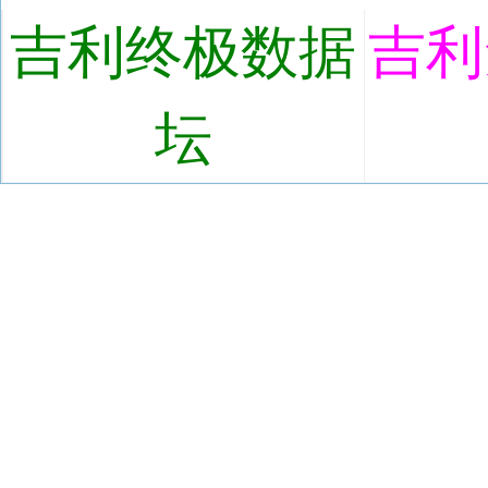
吉利终极数据
吉利
坛