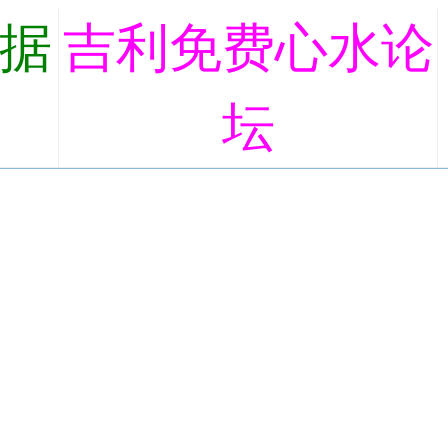
据
吉利免费心水论
坛