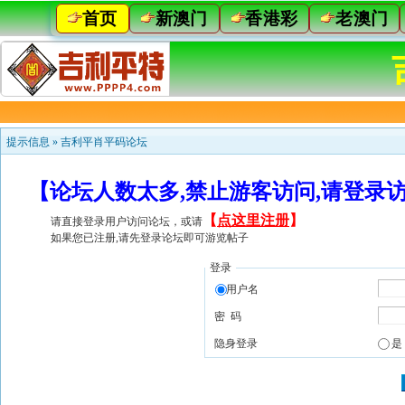
首页
新澳门
香港彩
老澳门
提示信息 »
吉利平肖平码论坛
【论坛人数太多,禁止游客访问,请登录
【
点这里注册
】
请直接登录用户访问论坛，或请
如果您已注册,请先登录论坛即可游览帖子
登录
用户名
密 码
隐身登录