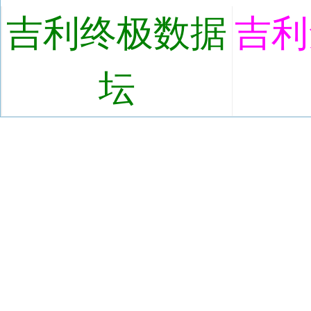
吉利终极数据
吉利
坛