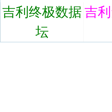
吉利终极数据
吉利
坛