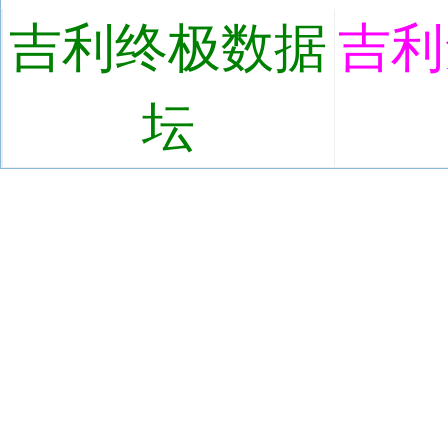
吉利终极数据
吉利
坛