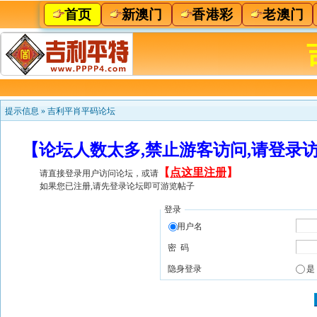
首页
新澳门
香港彩
老澳门
提示信息 »
吉利平肖平码论坛
【论坛人数太多,禁止游客访问,请登录
【
点这里注册
】
请直接登录用户访问论坛，或请
如果您已注册,请先登录论坛即可游览帖子
登录
用户名
密 码
隐身登录