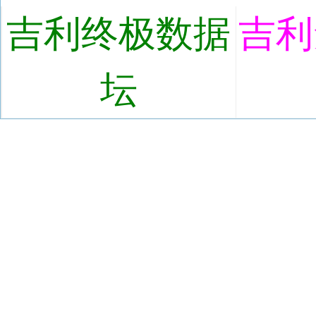
吉利终极数据
吉利
坛