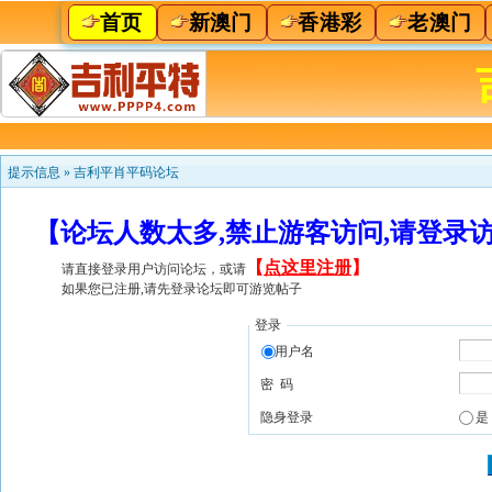
首页
新澳门
香港彩
老澳门
提示信息 »
吉利平肖平码论坛
【论坛人数太多,禁止游客访问,请登录
【
点这里注册
】
请直接登录用户访问论坛，或请
如果您已注册,请先登录论坛即可游览帖子
登录
用户名
密 码
隐身登录