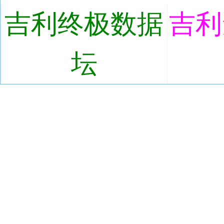
吉利终极数据
吉利
坛