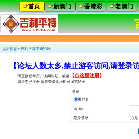
首页
新澳门
香港彩
老澳门
提示信息 »
吉利平肖平码论坛
【论坛人数太多,禁止游客访问,请登录
【
点这里注册
】
请直接登录用户访问论坛，或请
如果您已注册,请先登录论坛即可游览帖子
登录
用户名
密 码
隐身登录