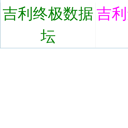
吉利终极数据
吉利
坛