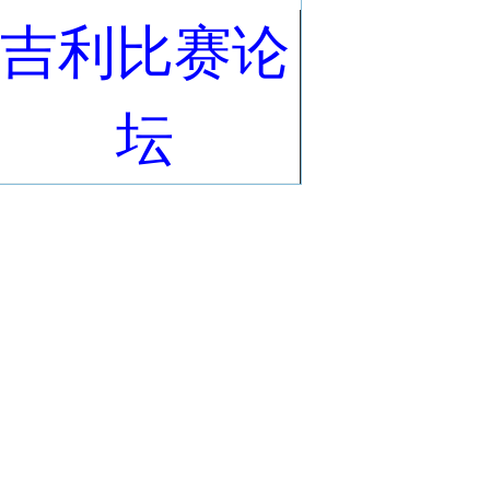
吉利比赛论
坛