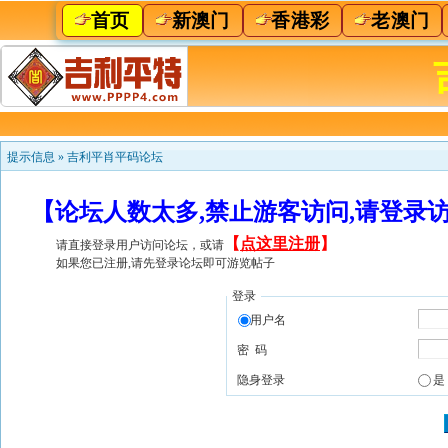
首页
新澳门
香港彩
老澳门
提示信息 »
吉利平肖平码论坛
【论坛人数太多,禁止游客访问,请登录
【
点这里注册
】
请直接登录用户访问论坛，或请
如果您已注册,请先登录论坛即可游览帖子
登录
用户名
密 码
隐身登录