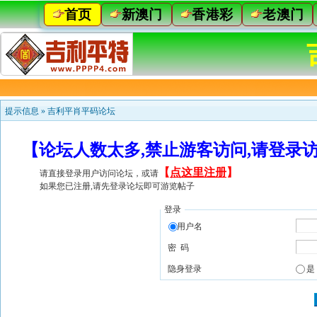
首页
新澳门
香港彩
老澳门
提示信息 »
吉利平肖平码论坛
【论坛人数太多,禁止游客访问,请登录
【
点这里注册
】
请直接登录用户访问论坛，或请
如果您已注册,请先登录论坛即可游览帖子
登录
用户名
密 码
隐身登录