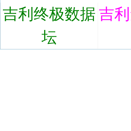
吉利终极数据
吉利
坛