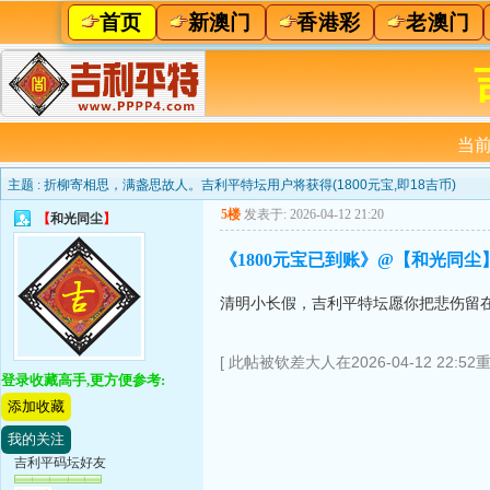
首页
新澳门
香港彩
老澳门
当前
主题 :
折柳寄相思，满盏思故人。吉利平特坛用户将获得(1800元宝,即18吉币)
5楼
发表于: 2026-04-12 21:20
【
和光同尘
】
《1800元宝已到账》@【和光同尘
清明小长假，吉利平特坛愿你把悲伤留
[ 此帖被钦差大人在2026-04-12 22:52
登录收藏高手,更方便参考:
添加收藏
我的关注
吉利平码坛好友