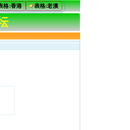
表格:香港
表格:老澳
坛