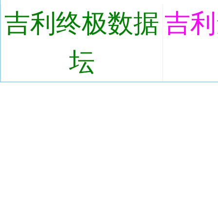
吉利终极数据
吉利
坛