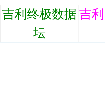
吉利终极数据
吉利
坛