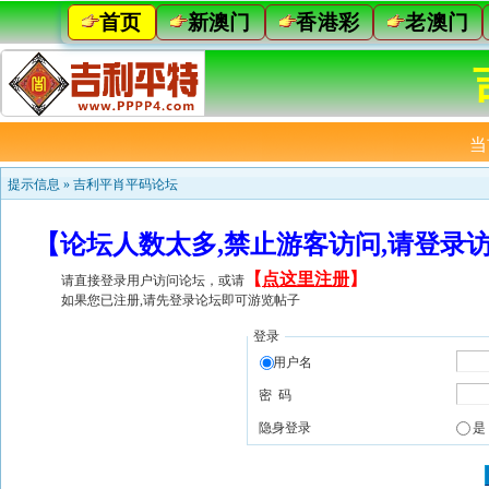
首页
新澳门
香港彩
老澳门
当
提示信息 »
吉利平肖平码论坛
【论坛人数太多,禁止游客访问,请登录
【
点这里注册
】
请直接登录用户访问论坛，或请
如果您已注册,请先登录论坛即可游览帖子
登录
用户名
密 码
隐身登录