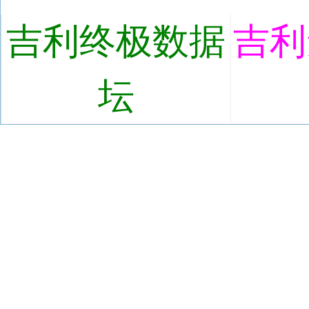
吉利终极数据
吉利
坛