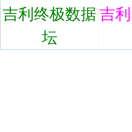
吉利终极数据
吉利
坛