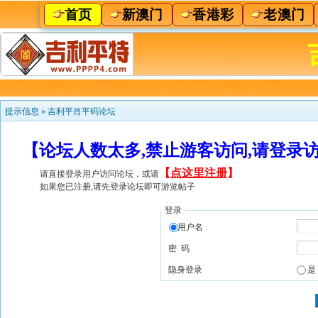
首页
新澳门
香港彩
老澳门
提示信息 »
吉利平肖平码论坛
【论坛人数太多,禁止游客访问,请登录
【
点这里注册
】
请直接登录用户访问论坛，或请
如果您已注册,请先登录论坛即可游览帖子
登录
用户名
密 码
隐身登录